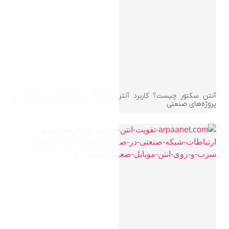
آنتن سکتور چیست؟ کاربرد آنتن Sector در فضاهای باز، معادن و