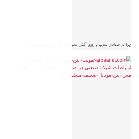
یگنال موبایل ضعیف می شود؟