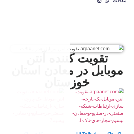
نده آنتن
معادن استان
تان