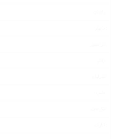
زاهدان
چابهار
ایرانشهر
زابل
سراوان
خاش
نیک‌شهر
کنارک