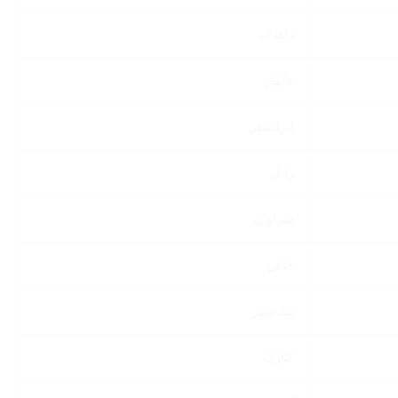
زاهدان
چابهار
ایرانشهر
زابل
سراوان
خاش
نیک‌شهر
کنارک