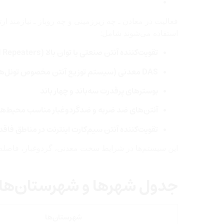
فعالیت در معادن ـ چه زیرزمینی و چه روباز ـ نیازمند ار
استفاده می‌شوند شامل:
تقویت‌کننده آنتن صنعتی با توان بالا (High Power Industrial Repeaters)
DAS معدنی (سیستم توزیع آنتن مخصوص تونل‌ها و معادن زیرزمینی)
بوسترهای پرقدرت سه‌باند و چهار باند
آنتن‌های ضد ضربه و ضدگردوغبار مناسب محیط‌ه
تقویت‌کننده آنتن سیم‌کارت اینترنت در مناطق فا
این سیستم‌ها در شرایط سخت معدنی، گردوغبار، فاصله زی
جدول شهرها و شهرستان‌ها
شهرستان‌ها