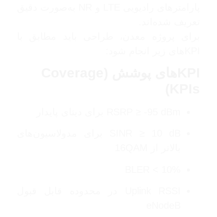
پارامترهای رادیویی LTE و NR به‌صورت دقیق
تعریف شده‌اند.
برای پروژه معدن، طراحی باید مطابق با
KPIهای زیر انجام شود:
KPIهای پوشش (Coverage
KPIs)
RSRP ≥ -95 dBm برای دیتای پایدار
SINR ≥ 10 dB برای مدولاسیون‌های
بالاتر از 16QAM
BLER < 10%
Uplink RSSI در محدوده قابل قبول
eNodeB