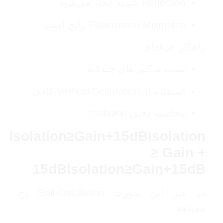
Reflection شدید ایجاد می‌شود
Polarization Mismatch رایج است
راهکار حرفه‌ای:
نصب سکتورهای چندلایه
استفاده از Vertical Separation کافی
محاسبه دقیق Isolation:
Isolation≥Gain+15dBIsolation
≥ Gain +
15dB
I
so
l
a
t
i
o
n
≥
G
ain
+
15
d
B
در غیر این صورت Self-Oscillation رخ
می‌دهد.