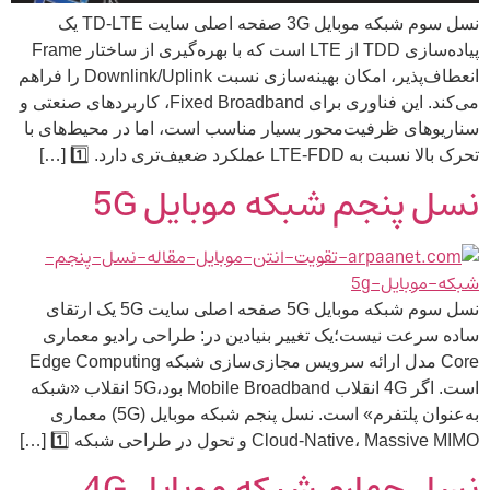
نسل سوم شبکه موبایل 3G صفحه اصلی سایت TD-LTE یک
پیاده‌سازی TDD از LTE است که با بهره‌گیری از ساختار Frame
انعطاف‌پذیر، امکان بهینه‌سازی نسبت Downlink/Uplink را فراهم
می‌کند. این فناوری برای Fixed Broadband، کاربردهای صنعتی و
سناریوهای ظرفیت‌محور بسیار مناسب است، اما در محیط‌های با
تحرک بالا نسبت به LTE-FDD عملکرد ضعیف‌تری دارد. 1️⃣ […]
نسل پنجم شبکه موبایل 5G
نسل سوم شبکه موبایل 5G صفحه اصلی سایت 5G یک ارتقای
ساده سرعت نیست؛یک تغییر بنیادین در: طراحی رادیو معماری
Core مدل ارائه سرویس مجازی‌سازی شبکه Edge Computing
است. اگر 4G انقلاب Mobile Broadband بود،5G انقلاب «شبکه
به‌عنوان پلتفرم» است. نسل پنجم شبکه موبایل (5G) معماری
Cloud-Native، Massive MIMO و تحول در طراحی شبکه 1️⃣ […]
نسل چهارم شبکه موبایل 4G