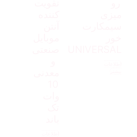
رو
تقویت
میزی
کننده
سیمکارت
آنتن
خور
موبایل
UNIVERSAL
صنعتی
و
اطلاعات
معدنی
بیشتر
10
وات
تک
باند
اطلاعات