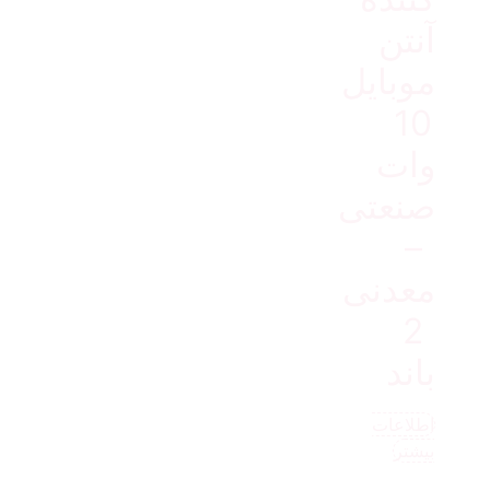
آنتن
موبایل
10
وات
صنعتی
–
معدنی
2
باند
اطلاعات
بیشتر