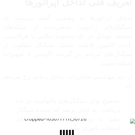
تعریف فنی تداخل اپراتورها
تداخل اپراتورها به وضعیتی گفته می‌شود که
سیگنال‌های رادیویی منتشرشده از شبکه‌های
مختلف موبایل در یک محدوده مکانی یا فرکانسی،
باعث کاهش قابلیت تفکیک سیگنال مطلوب از
سیگنال‌های مزاحم در گیرنده (گوشی یا تجهیزات
شبکه) شوند.
از دید مهندسی مخابرات، تداخل زمانی رخ می‌دهد
که:
مجموع توان سیگنال‌های ناخواسته در باند
دریافت، به حدی برسد که نسبت سیگنال
مفید به نویز (SINR) از آستانه قابل
استفاده پایین‌تر بیاید.