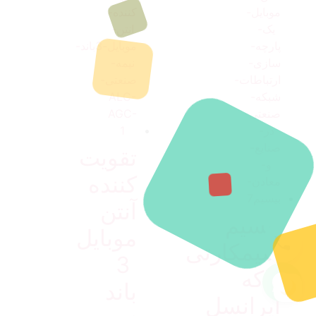
تقویت
کننده
آنتن
بیسیم
موبایل
سیمکارتی
3
واکه
باند
🌙
ایرانسل