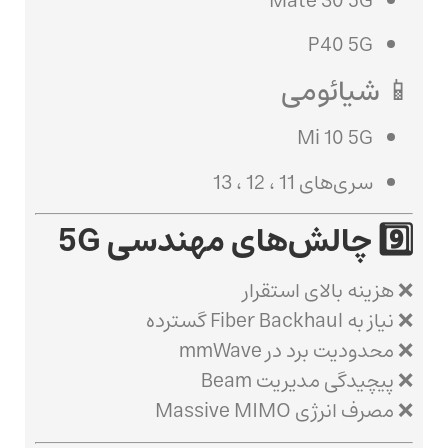
Mate 30 5G
P40 5G
📱 شیائومی
Mi 10 5G
سری‌های 11 ، 12 ، 13
9️⃣ چالش‌های مهندسی 5G
❌ هزینه بالای استقرار
❌ نیاز به Fiber Backhaul گسترده
❌ محدودیت برد در mmWave
❌ پیچیدگی مدیریت Beam
❌ مصرف انرژی Massive MIMO