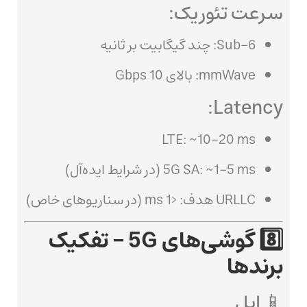
سرعت تئوریک:
Sub-6: چند گیگابیت بر ثانیه
mmWave: بالای 10 Gbps
Latency:
LTE: ~10-20 ms
5G SA: ~1-5 ms (در شرایط ایده‌آل)
URLLC هدف: <1 ms (در سناریوهای خاص)
8️⃣ گوشی‌های 5G – تفکیک
برندها
📱 اپل