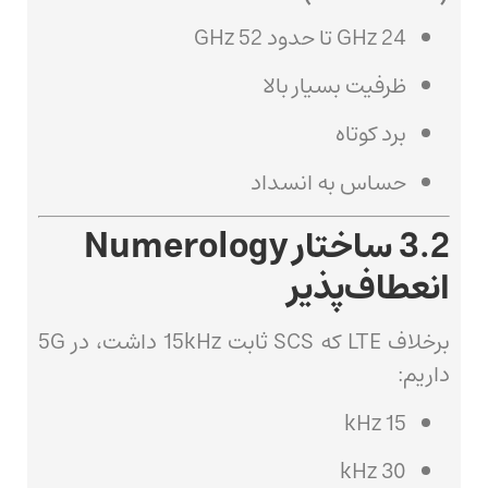
24 GHz تا حدود 52 GHz
ظرفیت بسیار بالا
برد کوتاه
حساس به انسداد
3.2 ساختار Numerology
انعطاف‌پذیر
برخلاف LTE که SCS ثابت 15kHz داشت، در 5G
داریم:
15 kHz
30 kHz