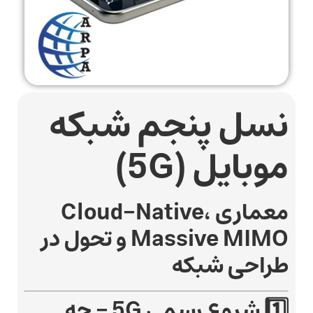
نسل پنجم شبکه
موبایل (5G)
معماری Cloud-Native،
Massive MIMO و تحول در
طراحی شبکه
1️⃣ شروع رسمی 5G – چه