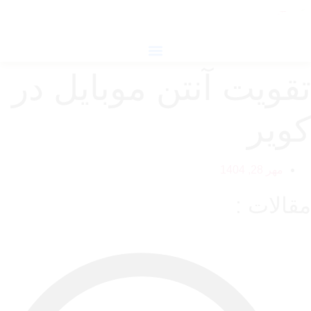
پرش
به
محتوا
تقویت آنتن موبایل در
کویر
مهر 28, 1404
مقالات :