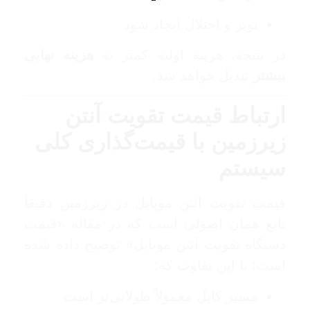
100%
ﺩ
ﺭ
ﺣ
ﺎ
.
نویز و اختلال ایجاد شود
ﻝ
.
ﺑ
.
ﺎ
ﯼ
ﺭ
ﺭ
ﮔ
ﺍ
ﺬ
در نتیجه، هزینه اولیه کمتر به
هزینه نهایی
بیشتر
تبدیل خواهد شد.
ارتباط قیمت تقویت آنتن
زیرزمین با قیمت‌گذاری کلی
سیستم
قیمت تقویت آنتن موبایل در زیرزمین دقیقاً
تابع همان اصولی است که در مقاله «قیمت
دستگاه تقویت آنتن موبایل» توضیح داده شده
است؛ با این تفاوت که:
مسیر کابل معمولاً طولانی‌تر است