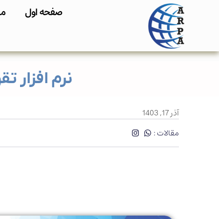
صفحه اول
مح
نرم‌ افزار ت
آذر 17, 1403
مقالات :