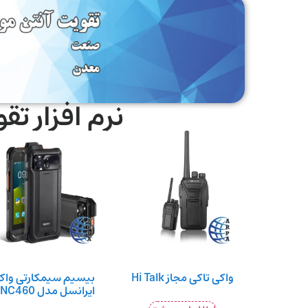
نرم افزار تق
واکی تاکی مجاز Hi Talk
بیسیم سیمکارتی واک
ایرانسل مدل PNC460